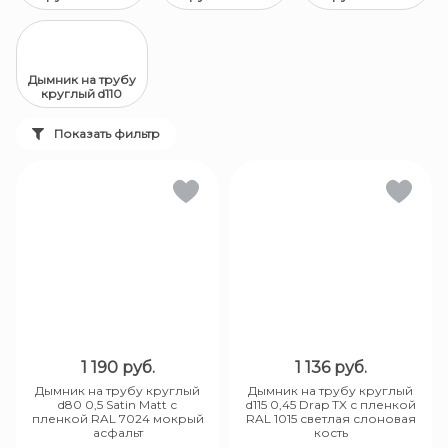
Дымник на трубу
круглый d110
Показать фильтр
1 190
руб.
1 136
руб.
Дымник на трубу круглый
Дымник на трубу круглый
d80 0,5 Satin Matt с
d115 0,45 Drap TX с пленкой
пленкой RAL 7024 мокрый
RAL 1015 светлая слоновая
асфальт
кость