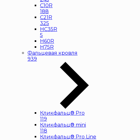
С10R
188
С21R
325
HC35R
5
H60R
H75R
Фальцевая кровля
939
Кликфальц® Pro
119
Кликфальц® mini
118
Кликфальц® Pro Line