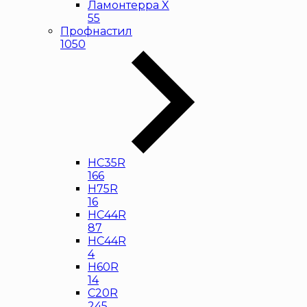
Ламонтерра X
55
Профнастил
1050
НС35R
166
Н75R
16
НС44R
87
HC44R
4
Н60R
14
С20R
245