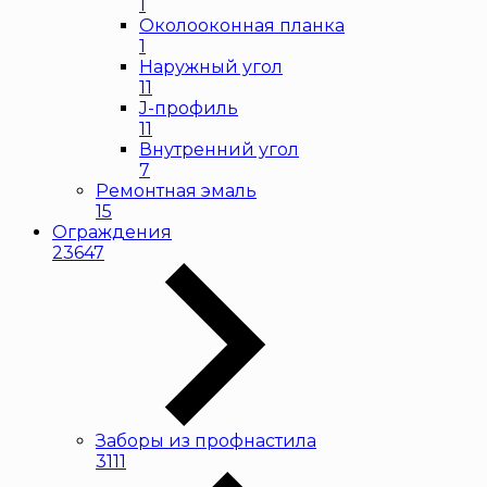
1
Околооконная планка
1
Наружный угол
11
J-профиль
11
Внутренний угол
7
Ремонтная эмаль
15
Ограждения
23647
Заборы из профнастила
3111