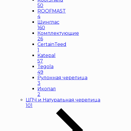
50
ROOFMAST
4
Шинглас
160
Комплектующие
26
CertainTeed
1
Katepal
57
Tegola
49
Рулонная черепица
3
Икопал
2
ЦПЧ и Натуральная черепица
101