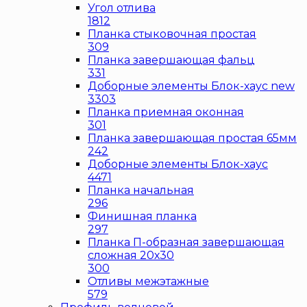
Угол отлива
1812
Планка стыковочная простая
309
Планка завершающая фальц
331
Доборные элементы Блок-хаус new
3303
Планка приемная оконная
301
Планка завершающая простая 65мм
242
Доборные элементы Блок-хаус
4471
Планка начальная
296
Финишная планка
297
Планка П-образная завершающая
сложная 20х30
300
Отливы межэтажные
579