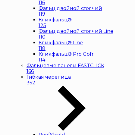
116
Фальц двойной стоячий
119
Кликфальц®
125
Фальц двойной стоячий Line
110
Кликфальц® Line
118
Кликфальц® Pro Gofr
114
Фальцевые панели FASTCLICK
166
Гибкая черепица
352
RoofShield