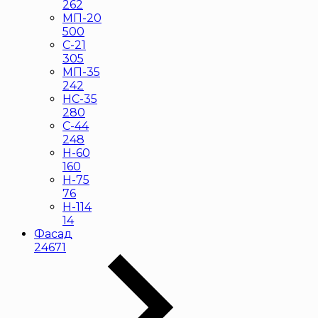
262
МП-20
500
С-21
305
МП-35
242
НС-35
280
С-44
248
Н-60
160
Н-75
76
Н-114
14
Фасад
24671