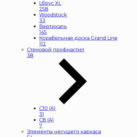
Lбрус XL
258
Woodstock
33
Вертикаль
145
Корабельная доска Grand Line
112
Стеновой профнастил
38
С10 (A)
31
С8 (A)
7
Элементы несущего каркаса