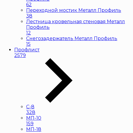
62
Переходной мостик Металл Профиль
38
Лестница кровельная стеновая Металл
Профиль
12
Снегозадержатель Металл Профиль
15
Профлист
2579
С-8
328
МП-10
159
МП-18