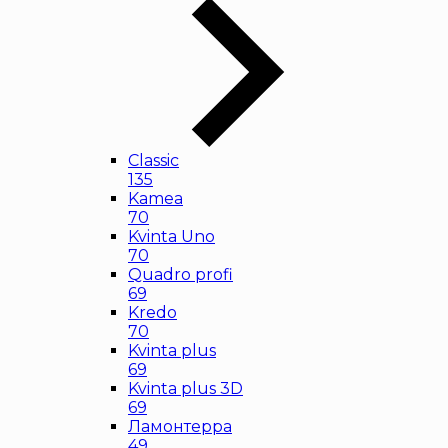
Classic
135
Kamea
70
Kvinta Uno
70
Quadro profi
69
Kredo
70
Kvinta plus
69
Kvinta plus 3D
69
Ламонтерра
49