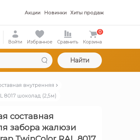
Акции
Новинки
Хиты продаж
0
Войти
Избранное
Сравнить
Корзина
Найти
оставная внутренняя
L 8017 шоколад (2,5м)
ая составная
ля забора жалюзи
rap TwinColor RAL 8017