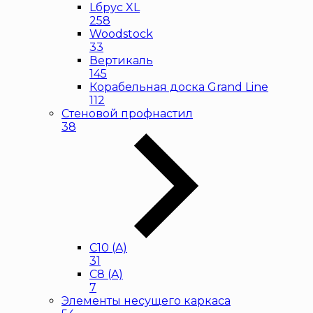
Lбрус XL
258
Woodstock
33
Вертикаль
145
Корабельная доска Grand Line
112
Стеновой профнастил
38
С10 (A)
31
С8 (A)
7
Элементы несущего каркаса