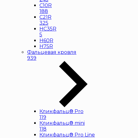
С10R
188
С21R
325
HC35R
5
H60R
H75R
Фальцевая кровля
939
Кликфальц® Pro
119
Кликфальц® mini
118
Кликфальц® Pro Line