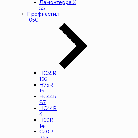
Ламонтерра X
55
Профнастил
1050
НС35R
166
Н75R
16
НС44R
87
HC44R
4
Н60R
14
С20R
245