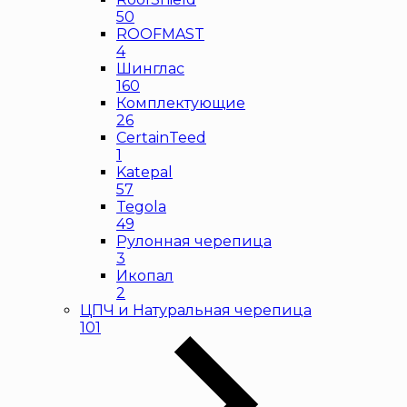
50
ROOFMAST
4
Шинглас
160
Комплектующие
26
CertainTeed
1
Katepal
57
Tegola
49
Рулонная черепица
3
Икопал
2
ЦПЧ и Натуральная черепица
101