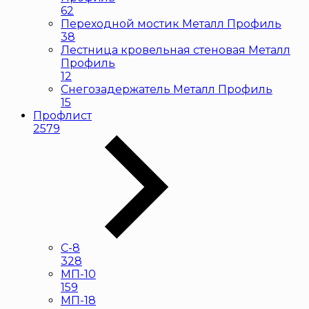
62
Переходной мостик Металл Профиль
38
Лестница кровельная стеновая Металл
Профиль
12
Снегозадержатель Металл Профиль
15
Профлист
2579
С-8
328
МП-10
159
МП-18