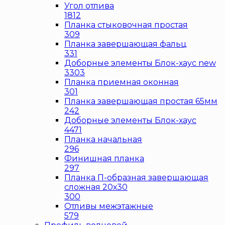
Угол отлива
1812
Планка стыковочная простая
309
Планка завершающая фальц
331
Доборные элементы Блок-хаус new
3303
Планка приемная оконная
301
Планка завершающая простая 65мм
242
Доборные элементы Блок-хаус
4471
Планка начальная
296
Финишная планка
297
Планка П-образная завершающая
сложная 20х30
300
Отливы межэтажные
579