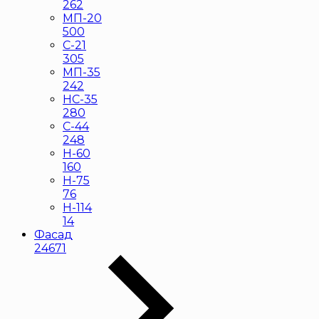
262
МП-20
500
С-21
305
МП-35
242
НС-35
280
С-44
248
Н-60
160
Н-75
76
Н-114
14
Фасад
24671