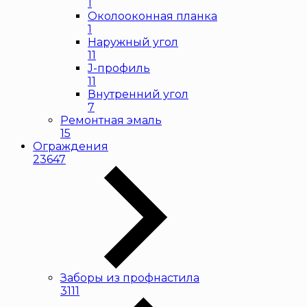
1
Околооконная планка
1
Наружный угол
11
J-профиль
11
Внутренний угол
7
Ремонтная эмаль
15
Ограждения
23647
Заборы из профнастила
3111